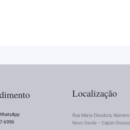
Localização
dimento
 WhatsApp
Rua Maria Eleodora, Número
47-6996
Novo Oeste – Capim Grosso,