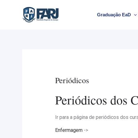
Ir
para
Graduação EaD
o
conteúdo
Periódicos
Periódicos dos 
Ir para a página de periódicos dos cur
Enfermagem
->