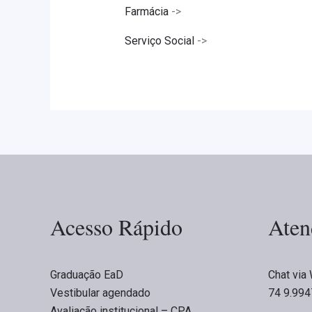
Farmácia
->
Serviço Social
->
Acesso Rápido
Aten
Graduação EaD
Chat via
Vestibular agendado
74 9.99
Avaliação institucional – CPA